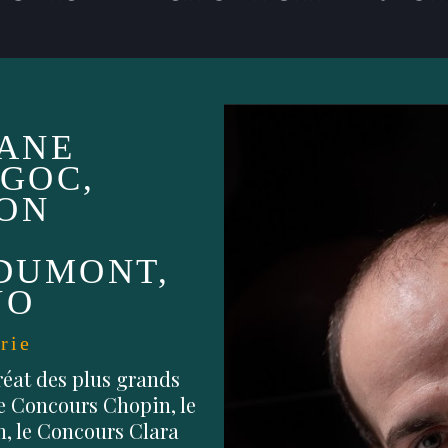
ANE
GOC,
ON
DUMONT,
NO
rrie
éat des plus grands
le Concours Chopin, le
, le Concours Clara