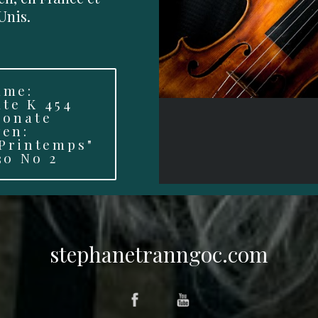
Unis.
mme:
te K 454
Sonate
ven:
"Printemps"
30 No 2
stephanetranngoc.com