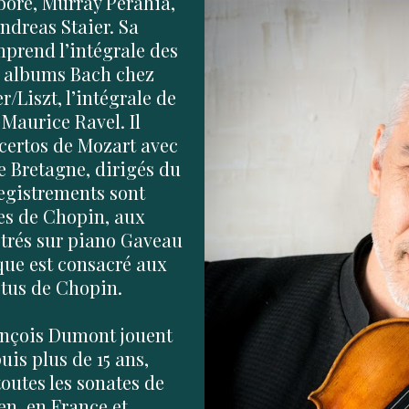
boré, Murray Perahia,
ndreas Staier. Sa
mprend l’intégrale des
x albums Bach chez
/Liszt, l’intégrale de
 Maurice Ravel. Il
ncertos de Mozart avec
 Bretagne, dirigés du
registrements sont
es de Chopin, aux
strés sur piano Gaveau
que est consacré aux
tus de Chopin.
ançois Dumont jouent
is plus de 15 ans,
outes les sonates de
en, en France et