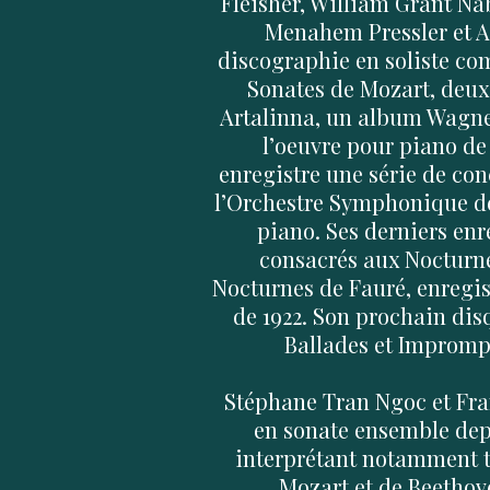
Fleisher, William Grant Na
Menahem Pressler et A
discographie en soliste co
Sonates de Mozart, deu
Artalinna, un album Wagner
l’oeuvre pour piano de
enregistre une série de co
l’Orchestre Symphonique de
piano. Ses derniers en
consacrés aux Nocturn
Nocturnes de Fauré, enregi
de 1922. Son prochain dis
Ballades et Impromp
Stéphane Tran Ngoc et Fr
en sonate ensemble depu
interprétant notamment t
Mozart et de Beethov