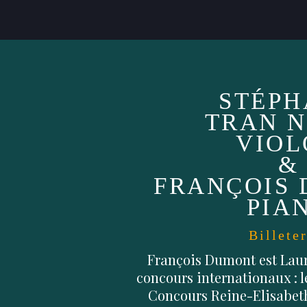
STÉPH
TRAN N
VIOL
&
FRANÇOIS 
PIA
Billete
François Dumont est Laur
concours internationaux : 
Concours Reine-Elisabeth