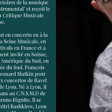
ictoires de la musique
strumental’ et reçoit le
la Critique Musicale
se.
nt en concerto en à la
la Seine Musicale, en
tivals en France et à
ment invité en Suisse,
n Amérique du Sud, en
rée du Sud. François
Leonard Slatkin pour
eux concertos de Ravel
de Lyon. Né à Lyon, il
e ans au C.N.S.M.D de
runo Rigutto. Il se
itri Bashkirov, Leon